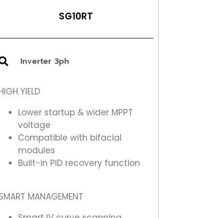
SG10RT
Inverter 3ph
HIGH YIELD
Lower startup & wider MPPT
voltage
Compatible with bifacial
modules
Built-in PID recovery function
SMART MANAGEMENT
Smart IV curve scanning