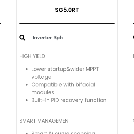
SG5.0RT
Inverter 3ph
HIGH YIELD
y
Lower startup&wider MPPT
voltage
Compatible with bifacial
modules
Built-in PID recovery function
,
SMART MANAGEMENT
Smart IV curve scanning