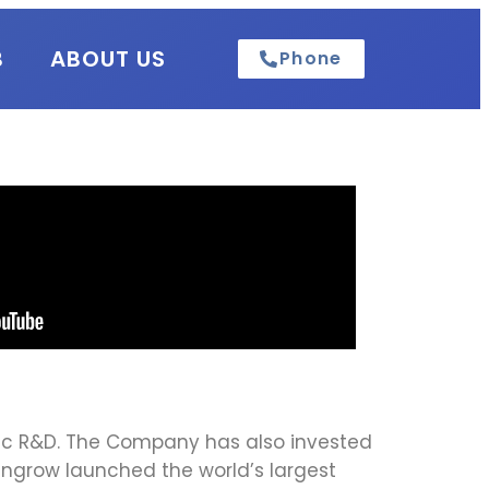
B
ABOUT US
Phone
mic R&D. The Company has also invested
Sungrow launched the world’s largest