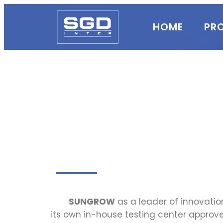
HOME
PR
SUNGROW
as a leader of innovati
its own in-house testing center approve