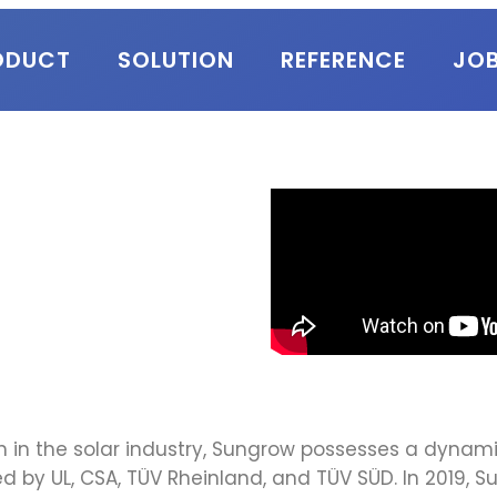
ODUCT
SOLUTION
REFERENCE
JO
on in the solar industry, Sungrow possesses a dyna
d by UL, CSA, TÜV Rheinland, and TÜV SÜD. In 2019, 