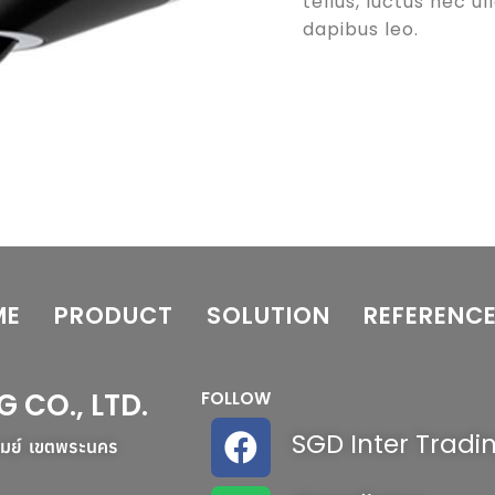
tellus, luctus nec u
dapibus leo.
ME
PRODUCT
SOLUTION
REFERENC
G CO., LTD.
FOLLOW
SGD Inter Tradi
รมย์ เขตพระนคร