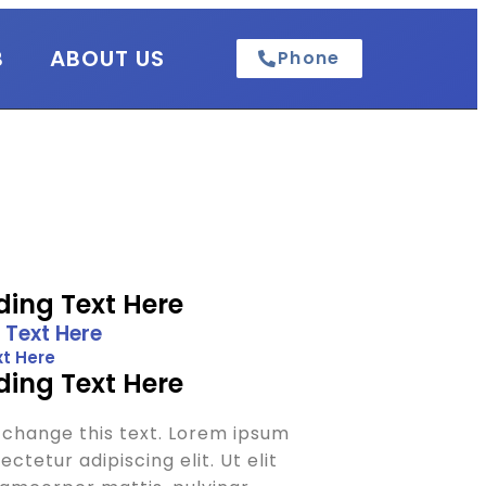
B
ABOUT US
Phone
ing Text Here
 Text Here
t Here
ing Text Here
o change this text. Lorem ipsum
ctetur adipiscing elit. Ut elit