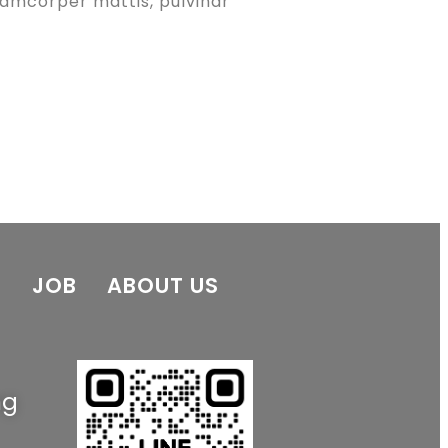
llamcorper mattis, pulvinar
E
JOB
ABOUT US
ng