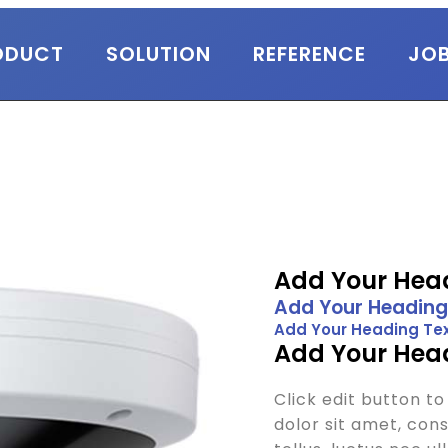
ODUCT
SOLUTION
REFERENCE
JO
Add Your Head
Add Your Heading
Add Your Heading Tex
Add Your Head
Click edit button t
dolor sit amet, conse