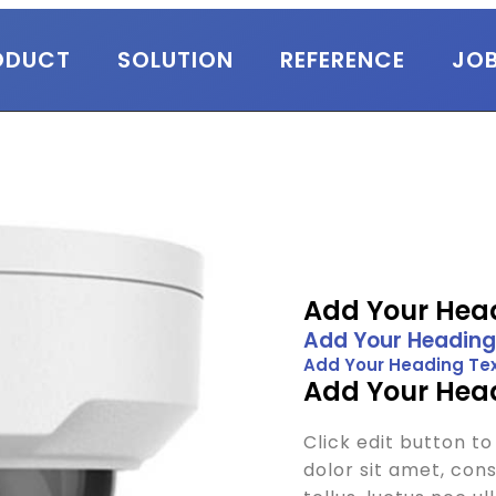
ODUCT
SOLUTION
REFERENCE
JO
Add Your Head
Add Your Heading
Add Your Heading Tex
Add Your Head
Click edit button t
dolor sit amet, conse