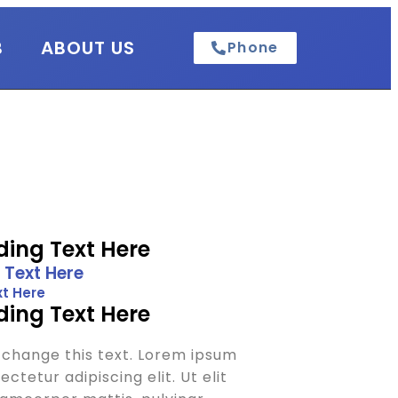
B
ABOUT US
Phone
ing Text Here
 Text Here
t Here
ing Text Here
o change this text. Lorem ipsum
ctetur adipiscing elit. Ut elit