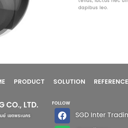
tellus, luctus nec u
dapibus leo.
ME
PRODUCT
SOLUTION
REFERENC
G CO., LTD.
FOLLOW
SGD Inter Tradi
รมย์ เขตพระนคร