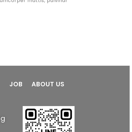
llamcorper mattis, pulvinar
E
JOB
ABOUT US
ng