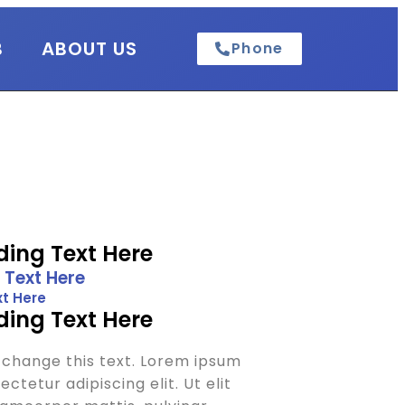
B
ABOUT US
Phone
ing Text Here
 Text Here
t Here
ing Text Here
o change this text. Lorem ipsum
ctetur adipiscing elit. Ut elit