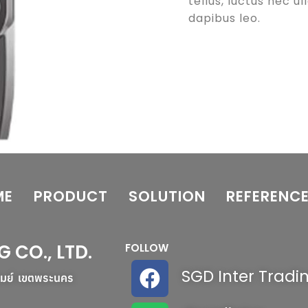
tellus, luctus nec u
dapibus leo.
ME
PRODUCT
SOLUTION
REFERENC
G CO., LTD.
FOLLOW
SGD Inter Tradi
รมย์ เขตพระนคร