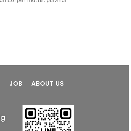
llamcorper mattis, pulvinar
E
JOB
ABOUT US
ng