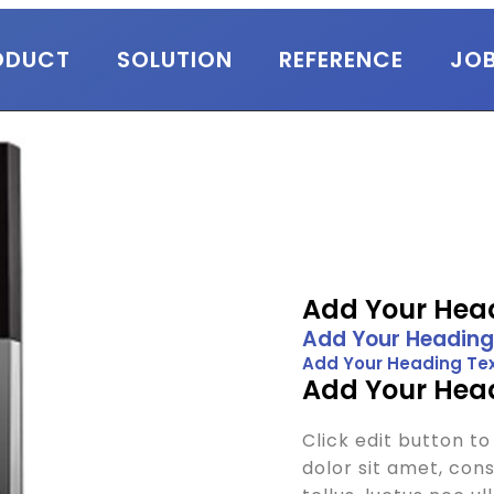
ODUCT
SOLUTION
REFERENCE
JO
Add Your Head
Add Your Heading
Add Your Heading Tex
Add Your Head
Click edit button t
dolor sit amet, conse